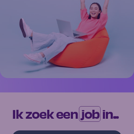
Ik zoek een
job
in...