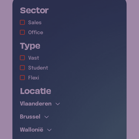
Sector
Sales
Office
Type
Vast
Antwerpen
Student
Limburg
Flexi
Oost-Vlaanderen
Locatie
Waals-Brabant
Vlaams-Brabant
Henegouwen
West-Vlaanderen
Vlaanderen
Luik
Brussel
Brussel
Luxemburg
Namen
Wallonië