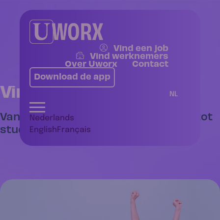
Vind een job
Vind werknemers
Over Uworx
Contact
Download de app
Vind een job
NL
Van vaste functies in sales & office tot
Nederlands
studenten- en flexijobs.
English
Français