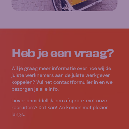
Heb je een
vraag
?
Wil je graag meer informatie over hoe wij de
juiste werknemers aan de juiste werkgever
koppelen? Vul het contactformulier in en we
bezorgen je alle info.
Liever onmiddellijk een afspraak met onze
recruiters? Dat kan! We komen met plezier
langs.