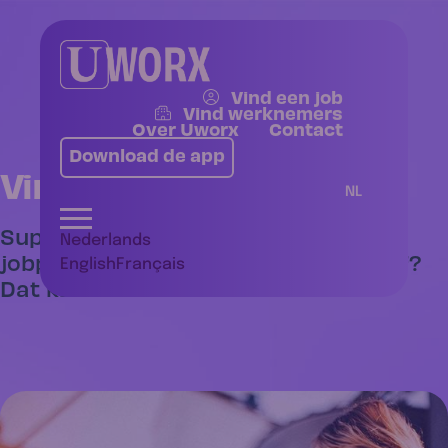
Vind een job
Vind werknemers
Over Uworx
Contact
Download de app
Vind werknemers
NL
Supersnel en makkelijk de ideale
Nederlands
jobprofielen vinden voor jouw bedrijf?
English
Français
Dat kan!