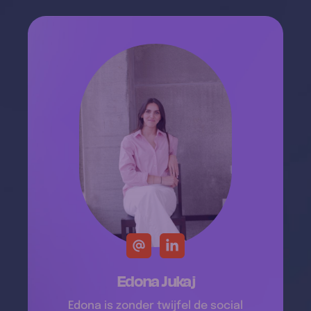
Edona Jukaj
Edona is zonder twijfel de social