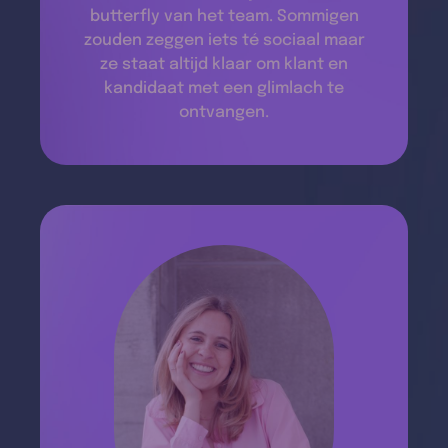
butterfly van het team. Sommigen
zouden zeggen iets té sociaal maar
ze staat altijd klaar om klant en
kandidaat met een glimlach te
ontvangen.