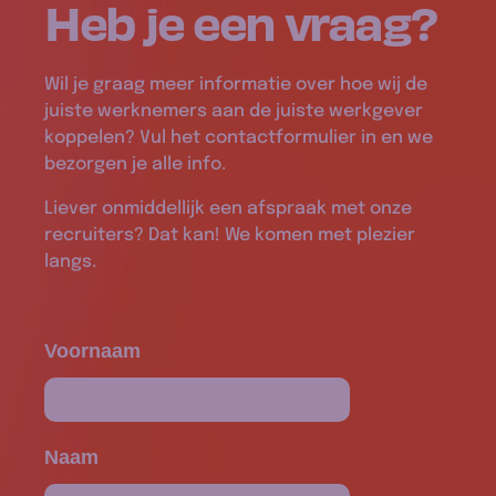
Heb je een
vraag
?
Wil je graag meer informatie over hoe wij de
juiste werknemers aan de juiste werkgever
koppelen? Vul het contactformulier in en we
bezorgen je alle info.
Liever onmiddellijk een afspraak met onze
recruiters? Dat kan! We komen met plezier
langs.
Voornaam
Naam