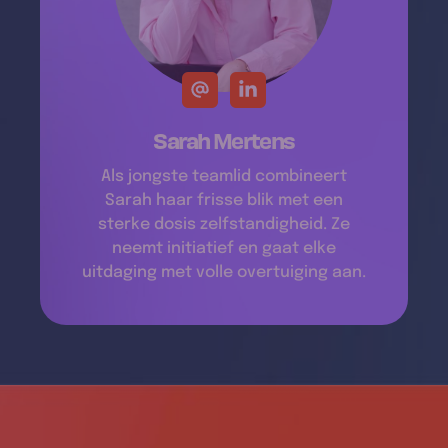
Sarah Mertens
Als jongste teamlid combineert
Sarah haar frisse blik met een
sterke dosis zelfstandigheid. Ze
neemt initiatief en gaat elke
uitdaging met volle overtuiging aan.