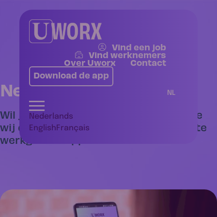
Vind een job
Vind werknemers
Over Uworx
Contact
Download de app
Neem contact op
NL
Wil je graag meer informatie over hoe
Nederlands
wij de juiste werknemers aan de juiste
English
Français
werkgever koppelen?