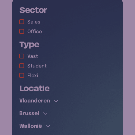
Sector
Sales
Office
Type
Vast
Antwerpen
Student
Limburg
Flexi
Oost-Vlaanderen
Locatie
Waals-Brabant
Vlaams-Brabant
Henegouwen
West-Vlaanderen
Vlaanderen
Luik
Brussel
Brussel
Luxemburg
Namen
Wallonië