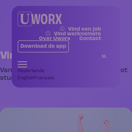
Vind een job
Vind werknemers
Over Uworx
Contact
Download de app
Vind een job
NL
Van vaste functies in sales & office tot
Nederlands
studenten- en flexijobs.
English
Français