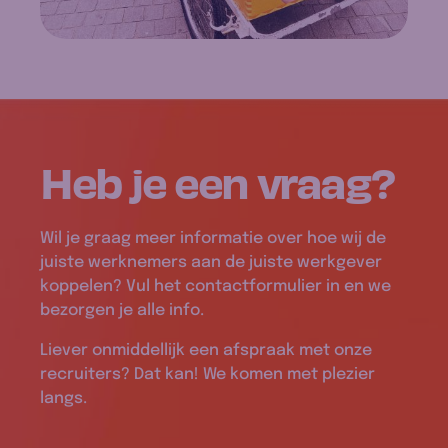
Heb je een
vraag
?
Wil je graag meer informatie over hoe wij de
juiste werknemers aan de juiste werkgever
koppelen? Vul het contactformulier in en we
bezorgen je alle info.
Liever onmiddellijk een afspraak met onze
recruiters? Dat kan! We komen met plezier
langs.