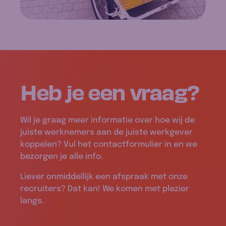
Heb je een
vraag
?
Wil je graag meer informatie over hoe wij de
juiste werknemers aan de juiste werkgever
koppelen? Vul het contactformulier in en we
bezorgen je alle info.
Liever onmiddellijk een afspraak met onze
recruiters? Dat kan! We komen met plezier
langs.