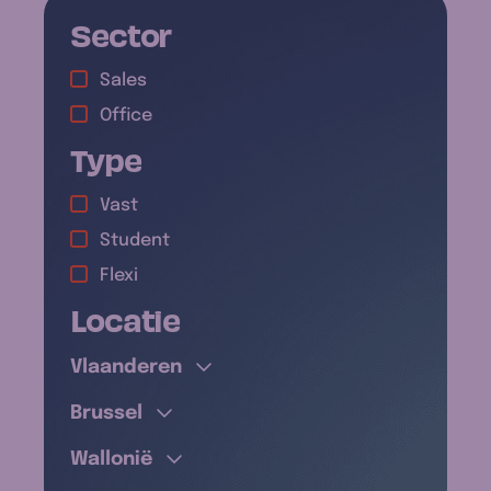
Sector
Sales
Office
Type
Vast
Antwerpen
Student
Limburg
Flexi
Oost-Vlaanderen
Locatie
Waals-Brabant
Vlaams-Brabant
Henegouwen
West-Vlaanderen
Vlaanderen
Luik
Brussel
Brussel
Luxemburg
Namen
Wallonië