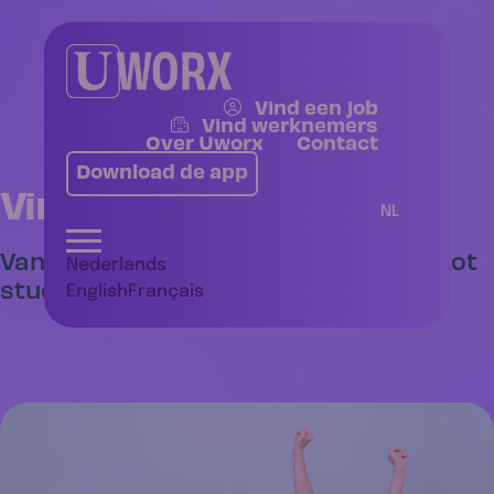
Vind een job
Vind werknemers
Over Uworx
Contact
Download de app
Vind een job
NL
Van vaste functies in sales & office tot
Nederlands
studenten- en flexijobs.
English
Français