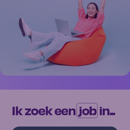
Ik zoek een
job
in...