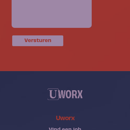
Versturen
Uworx
Vind een job