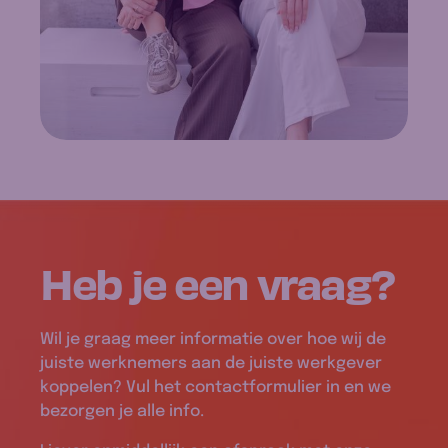
Heb je een
vraag
?
Wil je graag meer informatie over hoe wij de
juiste werknemers aan de juiste werkgever
koppelen? Vul het contactformulier in en we
bezorgen je alle info.