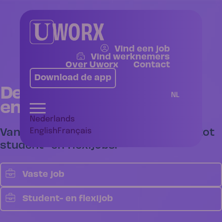
Vind een job
Vind werknemers
Over Uworx
Contact
Download de app
De juiste match in sales
NL
en office!
Nederlands
Van vaste functies in sales & office tot
English
Français
student- en flexijobs.
Vaste job
Student- en flexijob