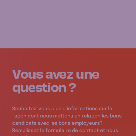
Vous avez une
question ?
Souhaitez-vous plus d’informations sur la
façon dont nous mettons en relation les bons
candidats avec les bons employeurs?
Remplissez le formulaire de contact et nous