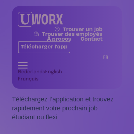
Trouver un job
Trouver des employés
À propos
Contact
Télécharger l'app
Whaaaaaat,
FR
no cash?
Nederlands
English
Here, get a
job!
Français
Téléchargez l’application et trouvez
rapidement votre prochain job
étudiant ou flexi.